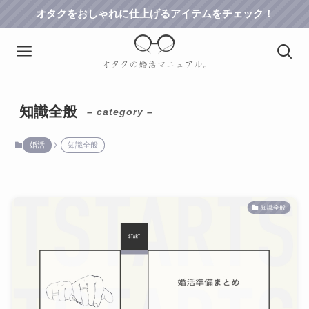
オタクをおしゃれに仕上げるアイテムをチェック！
知識全般
– category –
婚活
知識全般
知識全般